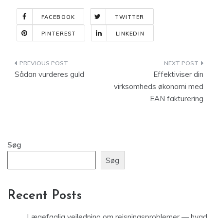
FACEBOOK
TWITTER
PINTEREST
LINKEDIN
Indlægsnavigation
Sådan vurderes guld
Effektiviser din
virksomheds økonomi med
EAN fakturering
Søg
Søg
Recent Posts
Lægefaglig vejledning om rejsningsproblemer — hvad