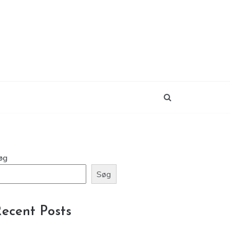
øg
Søg
ecent Posts