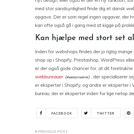
nyt design, eller også er der en ny funktion,
med stor sandsynlighed finde dig et dansk we
opgave. Der er som regel ingen opgaver, der hve
kan ofte også gå i gang med at kigge på pro
Kan hjælpe med stort set a
Inden for webshops findes der jo rigtig mange 
shop op i Shopify, Prestashop, WordPress eller
er der også gode chancer for, at dit foretruk
webbureauer
, der specialiserer s
er eksperter i Shopify, og andre er eksperter
bureau, der er eksperter inden for lige netop 
FACEBOOK
TWITTER
Indlægsnavigation