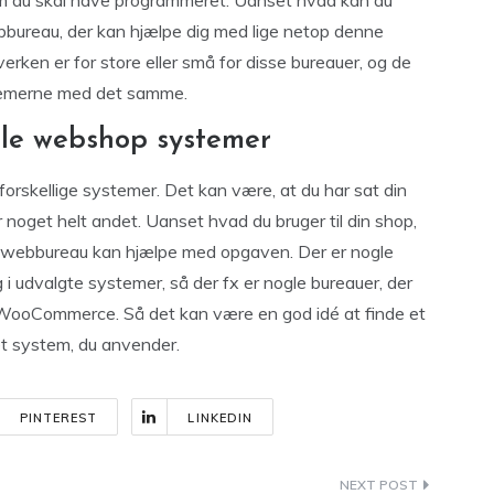
 som du skal have programmeret. Uanset hvad kan du
bbureau, der kan hjælpe dig med lige netop denne
rken er for store eller små for disse bureauer, og de
blemerne med det samme.
lle webshop systemer
forskellige systemer. Det kan være, at du har sat din
 noget helt andet. Uanset hvad du bruger til din shop,
ne webbureau kan hjælpe med opgaven. Der er nogle
ig i udvalgte systemer, så der fx er nogle bureauer, der
 i WooCommerce. Så det kan være en god idé at finde et
det system, du anvender.
PINTEREST
LINKEDIN