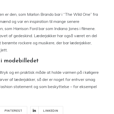
ien er den, som Marlon Brando bar i “The Wild One” fra
 mænd og var en inspiration til mange senere
n, som Harrison Ford bar som Indiana Jones i filmene.
r lavet af gedeskind. Læderjakker har også været en del
t berømte rockere og musikere, der bar læderjakker,
Jett.
 i modebilledet
tryk og en praktisk måde at holde varmen på i køligere
 farver af læderjakker, så der er noget for enhver smag
 fashion statement og som beskyttelse – for eksempel
PINTEREST
LINKEDIN