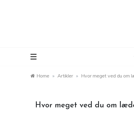
Skip
to
content
Home
»
Artikler
»
Hvor meget ved du om l
Hvor meget ved du om læd