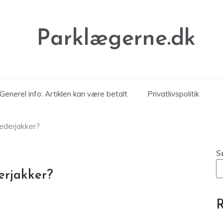
Parklægerne.dk
Generel info: Artiklen kan være betalt
Privatlivspolitik
æderjakker?
S
erjakker?
R