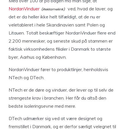
Med over 100 år på bagen må man sige, at
NordanVinduer
ved, hvad de laver, og
det er da heller ikke helt tilfældigt, at de nu er
veletableret i hele Skandinavien samt Polen og
Litauen. Totalt beskæftiger NordanVinduer flere end
2.200 mennesker, og seneste skud på stammen er
faktisk virksomhedens filialer i Danmark to største
byer, Aarhus og København.
NordanVinduer fører to produktlinjer, henholdsvis
NTech og DTech.
NTech er de døre og vinduer, der lever op til selv de
strengeste krav i branchen. Her får du altså den
bedste isoleringsevne med mere.
DTech udmærker sig ved at være designet og
fremstillet i Danmark, og er derfor særligt velegnet til