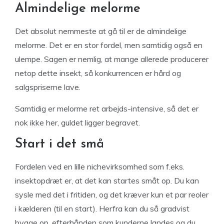
Almindelige melorme
Det absolut nemmeste at gå til er de almindelige
melorme. Det er en stor fordel, men samtidig også en
ulempe. Sagen er nemlig, at mange allerede producerer
netop dette insekt, så konkurrencen er hård og
salgspriserne lave.
Samtidig er melorme ret arbejds-intensive, så det er
nok ikke her, guldet ligger begravet.
Start i det små
Fordelen ved en lille nichevirksomhed som f.eks.
insektopdræt er, at det kan startes småt op. Du kan
sysle med det i fritiden, og det kræver kun et par reoler
i kælderen (til en start). Herfra kan du så gradvist
bygge op, efterhånden som kunderne landes og du