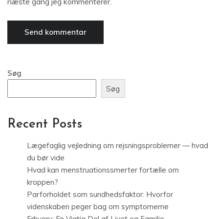
næste gang jeg kommenterer.
Søg
Søg
Recent Posts
Lægefaglig vejledning om rejsningsproblemer — hvad
du bør vide
Hvad kan menstruationssmerter fortælle om
kroppen?
Parforholdet som sundhedsfaktor: Hvorfor
videnskaben peger bag om symptomerne
Erhverv: En Vigtig Del af Livet og Familie